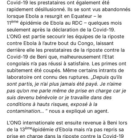
Covid-19 les prestataires ont également été
rapidement désillusionné. Ils se sont vus abandonnés
lorsque Ebola a resurgit en Equateur – le
ème
11
épidémie de Ebola au RDC – quelques mois
seulement après la déclaration de la Covid-19.
L’ONG est partie secourir les équipes de la riposte
contre Ebola à l’autre bout du Congo, laissant
derrière elle les prestataires de la riposte contre la
Covid-19 de Beni que, malheureusement l’Etat
congolais n’a pas réussi à satisfaire
.
Les primes ont
subitement été coupés. Même certains intrants de
laboratoire ont connu des ruptures. „
Depuis qu’ils
sont partis, je n’ai plus jamais été payé. Je n’aime
pas qu’on me parle même de prise en charge car je
suis devenu bénévole or je travaille dans des
conditions à hauts risques, exposé à la
contamination…
“ nous a expliqué un agent.
L’ONG internationale est ensuite revenue à Beni lors
ème
de la 13
épidémie d’Ebola mais n’a pas repris sa
prise en charge dans la riposte contre la Covid-19