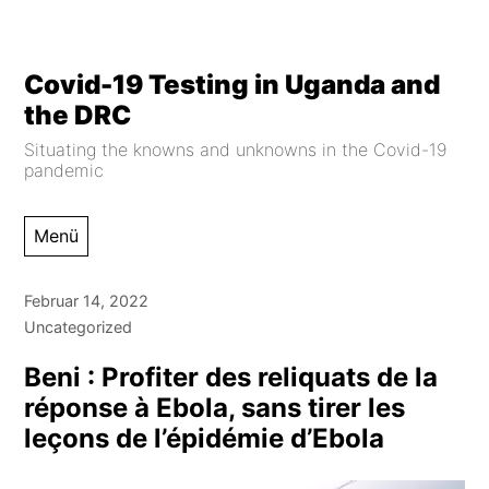
Zum
Covid-19 Testing in Uganda and
Inhalt
the DRC
springen
Situating the knowns and unknowns in the Covid-19
pandemic
Menü
Februar 14, 2022
Uncategorized
Beni : Profiter des reliquats de la
réponse à Ebola, sans tirer les
leçons de l’épidémie d’Ebola